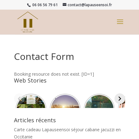
06 06 56 79 61
contact@lapauseensoi.fr
Contact Form
Booking resource does not exist. [ID=1]
Web Stories
Carte
La Pause
Jacuzzi
caban
cadeau
En Soi
Party à La
écologi
Lapauseen
Cabanes &
Pause En
s de
soi séjour
Bien-Être
Soi
standi
Articles récents
cabane
Si tu
spa
jacuzzi en
suivais le
nordiq
Carte cadeau Lapauseensoi séjour cabane jacuzzi en
Occitanie
soleil
privat
Occitanie