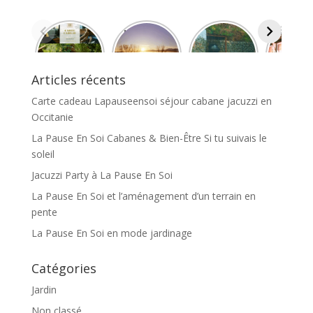
Carte
La Pause
Jacuzzi
caban
cadeau
En Soi
Party à La
écologi
Lapauseen
Cabanes &
Pause En
s de
soi séjour
Bien-Être
Soi
standi
Articles récents
cabane
Si tu
spa
jacuzzi en
suivais le
nordiq
Carte cadeau Lapauseensoi séjour cabane jacuzzi en
Occitanie
soleil
privat
Occitanie
La Pause En Soi Cabanes & Bien-Être Si tu suivais le
soleil
Jacuzzi Party à La Pause En Soi
La Pause En Soi et l’aménagement d’un terrain en
pente
La Pause En Soi en mode jardinage
Catégories
Jardin
Non classé