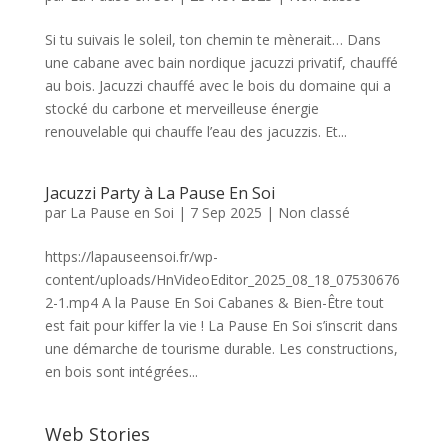
Si tu suivais le soleil, ton chemin te mènerait… Dans
une cabane avec bain nordique jacuzzi privatif, chauffé
au bois. Jacuzzi chauffé avec le bois du domaine qui a
stocké du carbone et merveilleuse énergie
renouvelable qui chauffe l’eau des jacuzzis. Et...
Jacuzzi Party à La Pause En Soi
par
La Pause en Soi
|
7 Sep 2025
|
Non classé
https://lapauseensoi.fr/wp-
content/uploads/HnVideoEditor_2025_08_18_07530676
2-1.mp4 A la Pause En Soi Cabanes & Bien-Être tout
est fait pour kiffer la vie ! La Pause En Soi s’inscrit dans
une démarche de tourisme durable. Les constructions,
en bois sont intégrées...
Web Stories