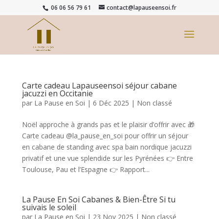
06 06 56 79 61
contact@lapauseensoi.fr
Carte cadeau Lapauseensoi séjour cabane
jacuzzi en Occitanie
par
La Pause en Soi
|
6 Déc 2025
|
Non classé
Noël approche à grands pas et le plaisir d’offrir avec 🎁
Carte cadeau @la_pause_en_soi pour offrir un séjour
en cabane de standing avec spa bain nordique jacuzzi
privatif et une vue splendide sur les Pyrénées 👉 Entre
Toulouse, Pau et l’Espagne 👉 Rapport...
La Pause En Soi Cabanes & Bien-Être Si tu
suivais le soleil
par
La Pause en Soi
|
23 Nov 2025
|
Non classé