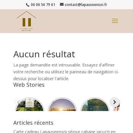
06 06 56 79 61
contact@lapauseensoi.fr
Aucun résultat
La page demandée est introuvable. Essayez d'affiner
votre recherche ou utilisez le panneau de navigation ci-
dessus pour localiser l'article.
Web Stories
Carte
La Pause
Jacuzzi
caban
cadeau
En Soi
Party à La
écologi
Lapauseen
Cabanes &
Pause En
s de
soi séjour
Bien-Être
Soi
standi
Articles récents
cabane
Si tu
spa
jacuzzi en
suivais le
nordiq
Carte cadeau Lapauseensoi séjour cabane jacuzzi en