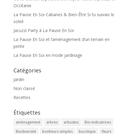
Occitanie
soleil
privat
Occitanie
La Pause En Soi Cabanes & Bien-Être Si tu suivais le
soleil
Jacuzzi Party à La Pause En Soi
La Pause En Soi et l’aménagement d’un terrain en
pente
La Pause En Soi en mode jardinage
Catégories
Jardin
Non classé
Recettes
Étiquettes
aménagement
arbres
arbustes
Bio-indicatrices
Biodiversité
bonheurs simples
bucolique
fleurs